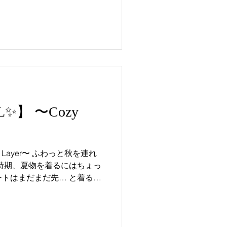
L✨】 〜Cozy