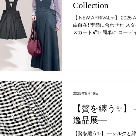
Collection
【 NEW ARRIVAL✨】 2025 Autumn Collection✨ 着回し自
由自在❗ 季節に合わせた スタイルが楽しめる ジャンパー
スカート🍂✨ 簡単に コーディネートが完成する ジャンパ
2025年5月19日
【贅を纏う✨】
逸品展―
【贅を纏う✨】 ―シルクと綿の逸品展― インポート素材