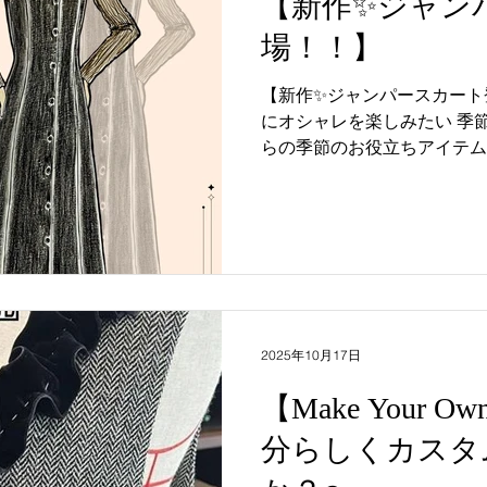
【新作✨ジャン
場！！】
【新作✨ジャンパースカート登場！！】
にオシャレを楽しみたい 季節となってきました！ これか
らの季節のお役立ちアイテム✨ 『ジャンパースカー
インナーにブラウスやシャツを合わせて
に 薄手セーターなどを合わせてもらえば 冬までご活用で
きます！ 今回の新作ジャンパースカートは ウエストシェ
イプの すっきりシルエットが ポイント！ くるみボタン
を、アクセントに レトロ調なテイストに仕上げています
オーダー頂ける枚数は数量限定となって 
興味のある方はお早目にお越
#コスモス #bonheur #ボヌール
2025年10月17日
ミケーション #MILKDRO
【Make Your Ow
#madeinjapan #madeinja
分らしくカスタ