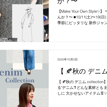
か？〜
【Make Your Own Style✨】 〜自分らしくカスタムしませ
んか？〜 ■10/11(土)〜19(日) COSMOSより これからの
季節にピッタリな 新作ジャンパースカートが 明日より登
場します♪ そんな新作アイテムを より自分好みに カスタ
マイズ出来る 素敵なパーツを ご用意しました✨ どこに何
を 付けるかは貴方次第！ 自分らしい1着に 仕上げてみま
せんか？ ご来店を、心より お待ちしております ※一部パ
ーツ数に限りがあります ※ジャンパースカートはそのま
までもご予約頂けます #COSM
2025年10月2日
#ボヌール #COSMICATION #コズミケーシ
#MILKDROMEDA #ミルコメ
【 🍂秋の デニム c
#madeinjapanquality
ナル #世界にひとつだけ
【 🍂秋の デニム collect
る"デニム"❗ どんな素材とも
しに 欠かせないアイテム👖
ト、ベストにパンツと、 豊
す❤️...