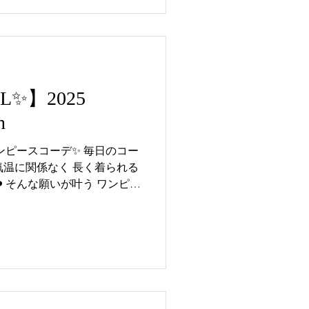
AL✨】2025
n
ンピースコーデ✨ 毎日のコー
 気温に関係なく 長く着られる
️ そんな願いが叶う ワンピー
アイテム❗ ファーベストや
て...