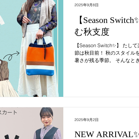
2025年9月8日
【Season Swi
む秋支度
【Season Switch✨】 たして楽しむ秋支度 🍂 いよいよ季
節は秋目前！ 秋のスタイルを楽しみたい♪ でもまだまだ
暑さが残る季節。 そんなときは 夏コーデに 秋アイテムを
プラス！ インナーや羽織りもの、 1枚できまるワンピー
スまで ...
2025年9月2日
NEW ARRIVAL✨ 