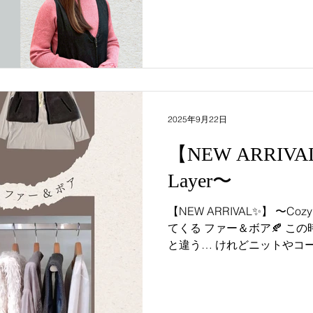
2025年9月22日
【NEW ARRIVA
Layer〜
【NEW ARRIVAL✨】 〜Cozy Layer〜 ふわっと秋を連れ
てくる ファー＆ボア🍂 この時期、夏物を着るにはちょっ
と違う… けれどニットやコートはまだまだ先… と着るも
のに 迷うことも多いですね。 そんなときは羽織るだけで
秋の空気感をまとえる...