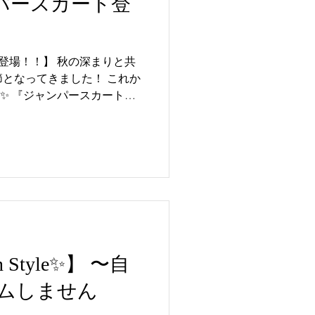
パースカート登
 秋の深まりと共
ト』
 通勤やお出掛け
おりますので ご
し下さいませ #COSMOS
 #COSMICATION #コズ
MEDA #ミルコメダ
n Style✨】 〜自
panquality #日本製
ムしません