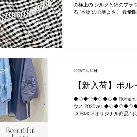
の極上の シルクと綿のブラウス。 肌に触れた瞬間に分か
る "本物"の心地よさ。 数量限定・一点もの 素材の良さと
こだわりを込めました。 刺繍、レースを活かしまして 日
常に贅沢を。 #COSMOS...
2025年5月9日
【新入荷】ボル
◆◇◆◇◆◇◆◇◆ Romantic
ウス 2025ver. ◆◇◆◇
COSMOSオリジナル商品 "
く、単品で決まる ブラウスにな