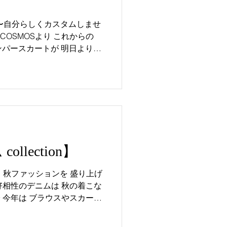
OS #コスモス #bonheur
ョン
ダ #madeinjapan
ollection】
 #日本製 #カスタマイズ #オリジ
ion】 秋ファッションを 盛り上げ
 好相性のデニムは 秋の着こな
✨ 今年は ブラウスやスカー
富なラインナップが楽しめま