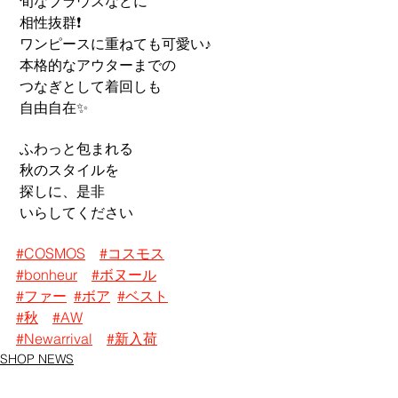
 旬なブラウスなどに
 相性抜群❗️
 ワンピースに重ねても可愛い♪
 本格的なアウターまでの
 つなぎとして着回しも
 自由自在✨
 ふわっと包まれる
 秋のスタイルを
 探しに、是非
 いらしてください
#COSMOS
#コスモス
#bonheur
#ボヌール
#
ファー
#ボア
#ベスト
#秋
#AW
#Newarrival
#新入荷
SHOP NEWS