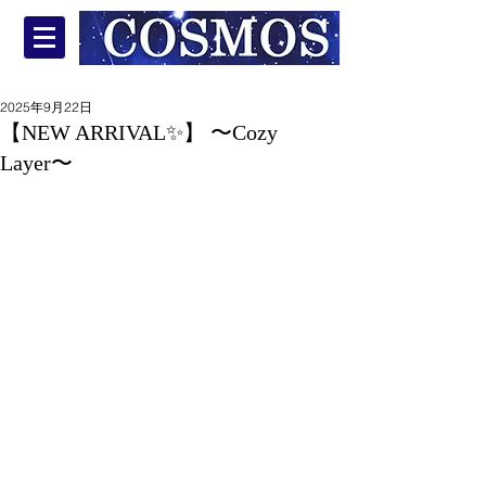
2025年9月22日
【NEW ARRIVAL✨】 〜Cozy
Layer〜