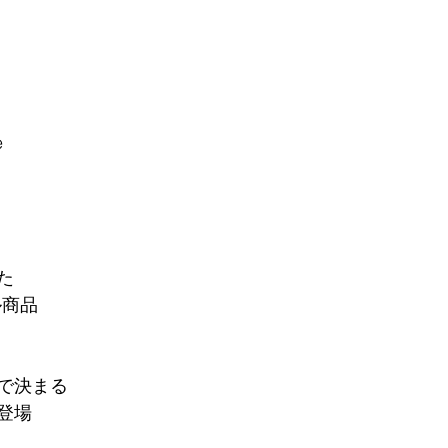
e
た
ル商品
で決まる
登場