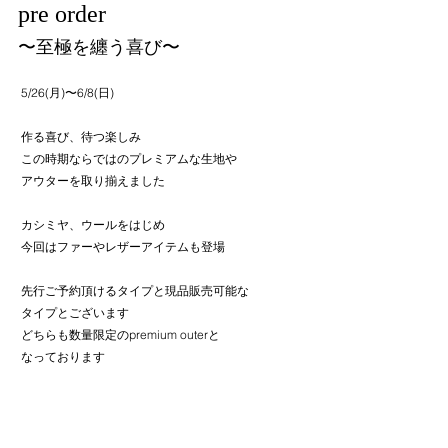
pre order
〜至極を纏う喜び〜
 5/26(月)〜6/8(日)
 作る喜び、待つ楽しみ
 この時期ならではのプレミアムな生地や
 アウターを取り揃えました
 カシミヤ、ウールをはじめ
 今回はファーやレザーアイテムも登場
 先行ご予約頂けるタイプと現品販売可能な
 タイプとございます
 どちらも数量限定のpremium outerと
 なっております