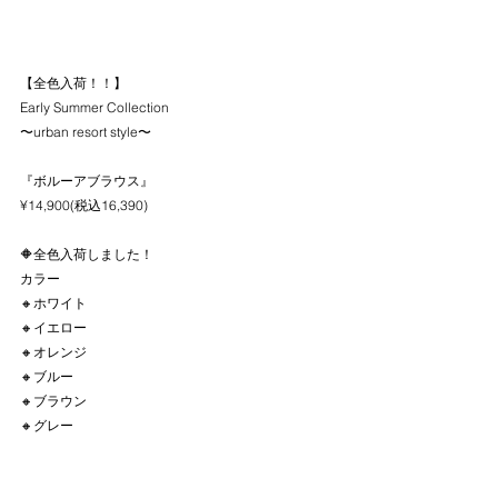
【全色入荷！！】
Early Summer Collection
〜urban resort style〜　
『ボルーアブラウス』
¥14,900(税込16,390)
🔶全色入荷しました！
カラー
🔸ホワイト
🔸イエロー
🔸オレンジ
🔸ブルー 
🔸ブラウン
🔸グレー