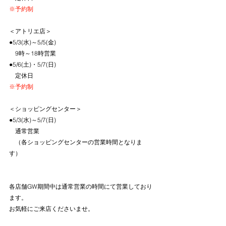
※予約制
＜アトリエ店＞
●5/3(水)～5/5(金)
　9時～18時営業
●5/6(土)・5/7(日)
　定休日
※予約制
＜ショッピングセンター＞
●5/3(水)～5/7(日)
　通常営業
　（各ショッピングセンターの営業時間となりま
す）
各店舗GW期間中は通常営業の時間にて営業しており
ます。
お気軽にご来店くださいませ。