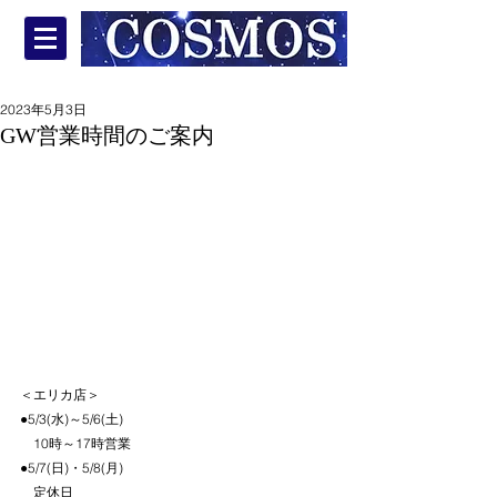
2023年5月3日
GW営業時間のご案内
＜エリカ店＞
●5/3(水)～5/6(土)
　10時～17時営業
●5/7(日)・5/8(月)
　定休日