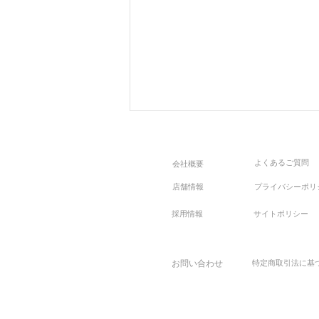
よくあるご質問
会社概要
店舗情報
プライバシーポリ
採用情報
サイトポリシー
【Premium Outer Fair】 〜上
お問い合わせ
特定商取引法に基
質をあなたの日常に〜