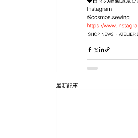
◆日々の縫製風景更
Instagram
@cosmos.sewing
https://www.instag
SHOP NEWS
ATELIER 
最新記事