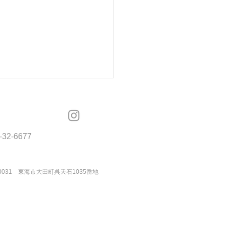
OSMOS
-32-6677
モスカスタマーコール
-0031 東海市大田町呉天石1035番地
子体験ソーイング教室】
駆け込み受付スタート！⚠️