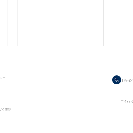
C
シー
0562
​コス
〒477
【 新作入荷】 New Autumn！
【親
づく表記
〜Now＆Next〜 『ジャンパー
⚠️
スカート』