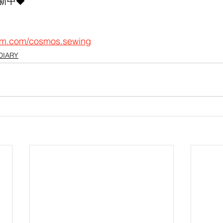
新中◆
ram.com/cosmos.sewing
DIARY