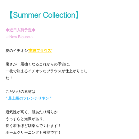
【Summer Collection】
◆近日入荷予定◆
～New Blouse～
夏のイチオシ
"主役ブラウス"
暑さが一層強くなるこれからの季節に、
一枚で決まるイチオシなブラウスが仕上がりまし
た！
こだわりの素材は
“ 最上級のフレンチリネン ”
通気性が高く、肌あたり滑らか
うっすらと光沢があり、
長く着るほど馴染んでくれます！
ホームクリーニングも可能です！