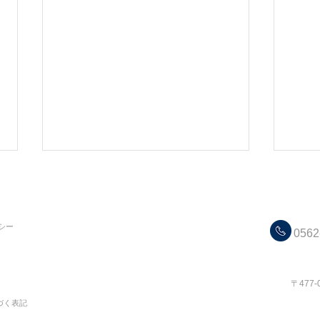
C
シー
0562
​コス
〒477
【新作！限定アイテム】Late
【新
づく表記
Summer 〜盛夏から晩夏〜 ワ
Summer 〜盛夏