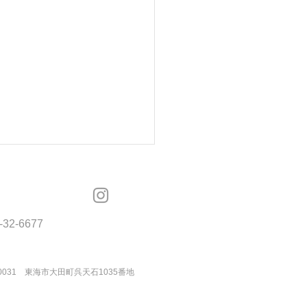
OSMOS
-32-6677
モスカスタマーコール
-0031 東海市大田町呉天石1035番地
作！ワンピース】💠Late
から晩夏〜💠