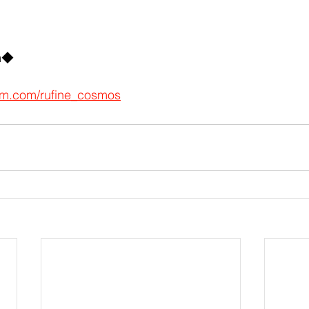
m◆
ram.com/rufine_cosmos