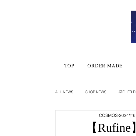
TOP
ORDER MADE
ALL NEWS
SHOP NEWS
ATELIER D
COSMOS
2024年
【Rufi