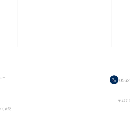
C
シー
0562
​コス
〒477
【親子体験ソーイング教室】
【新
づく表記
Summer 〜盛
⚠️駆け込み受付スタート！⚠️
レー