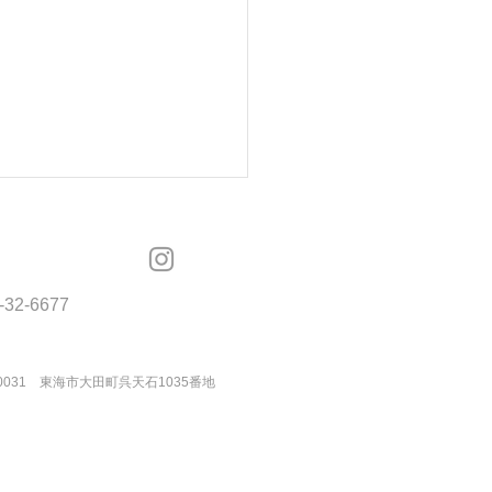
OSMOS
-32-6677
モスカスタマーコール
-0031 東海市大田町呉天石1035番地
作！限定アイテム】Late
夏から晩夏〜
スセットアップ