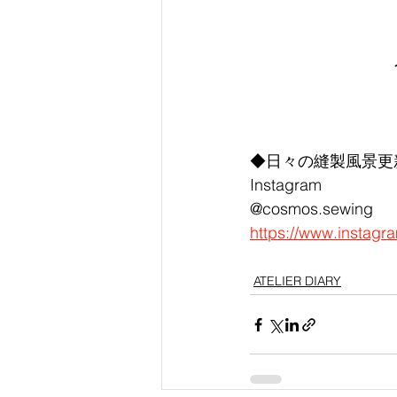
◆日々の縫製風景更
Instagram
@cosmos.sewing
https://www.instag
ATELIER DIARY